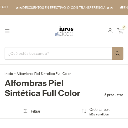
🔥🔥DESCUENTOS EN EFECTIVO O CON TRANSFERENCIA 🔥🔥
🚚ENVIOS A
0
Inicio
>
Alfombras Piel Sintética Full Color
Alfombras Piel
Sintética Full Color
6 productos
Ordenar por:
Filtrar
Más vendidos