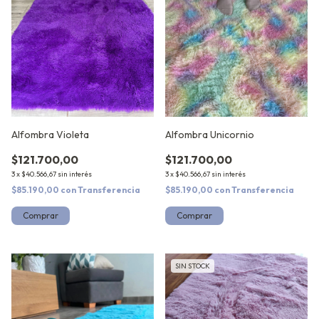
Alfombra Violeta
Alfombra Unicornio
$121.700,00
$121.700,00
3
x
$40.566,67
sin interés
3
x
$40.566,67
sin interés
$85.190,00
con
Transferencia
$85.190,00
con
Transferencia
Comprar
Comprar
SIN STOCK