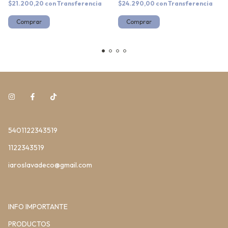
$21.200,20
con
Transferencia
$24.290,00
con
Transferencia
Comprar
Comprar
5401122343519
1122343519
iaroslavadeco@gmail.com
INFO IMPORTANTE
PRODUCTOS