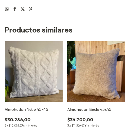
Productos similares
Almohadon Nube 45x45
Almohadon Bucle 45x45
$30.286,00
$34.700,00
3
x
$10.095,33
sin interés
3
x
$11.566,67
sin interés