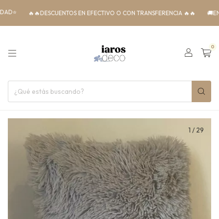
🔥🔥DESCUENTOS EN EFECTIVO O CON TRANSFERENCIA 🔥🔥
🚚ENVIOS 
0
1
/
29